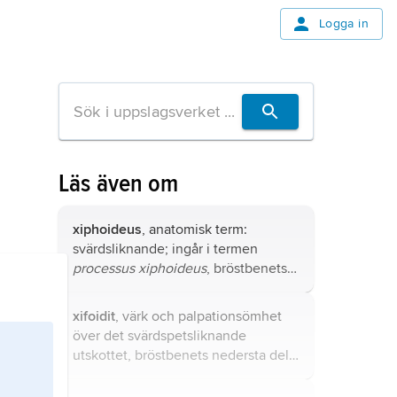
Logga in
Läs även om
xiphoideus
, anatomisk term:
svärdsliknande; ingår i termen
processus xiphoideus
, bröstbenets
svärdspetsliknande utskott som kan
kännas genom huden ovanför
xifoidit
, värk och palpationsömhet
maggropen.
över det svärdspetsliknande
utskottet, bröstbenets nedersta del,
till följd av inflammation i utskottet
eller i fogen till bröstbenet.