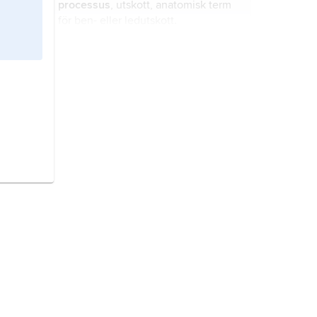
processus
, utskott, anatomisk term
för ben- eller ledutskott.
taggutskott,
processus spinosus
, det
bakåtriktade utskott som finns på
varje ryggkota.
vårtutskottet,
vårtformiga utskottet
,
processus mastoideus
, utskott på
tinningbenet, se
mastoideus
.
coracoideus
,
processus
coracoideus
,
korpnäbbsutskottet
, ett
utskott på skulderbladets övre kant i
höjd med nyckelbenet.
pterygoid
, anatomisk term för
vingliknande, t.ex.
processus
pterygoideus
, vingformigt, parigt
utskott på skallbasens undersida,