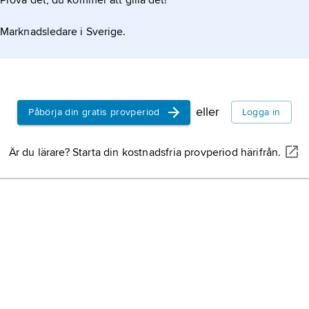
Prova det, du kommer att gilla det!
Marknadsledare i Sverige.
eller
Påbörja din gratis provperiod
Logga in
Är du lärare? Starta din kostnadsfria provperiod härifrån.