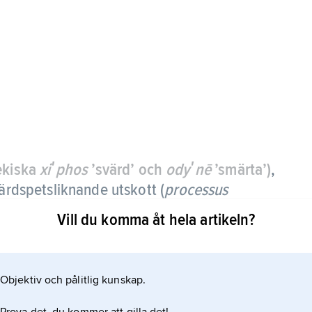
rekiska
xiʹphos
’svärd’ och
odyʹnē
’smärta’)
,
värdspetsliknande utskott (
processus
Vill du komma åt hela artikeln?
Objektiv och pålitlig kunskap.