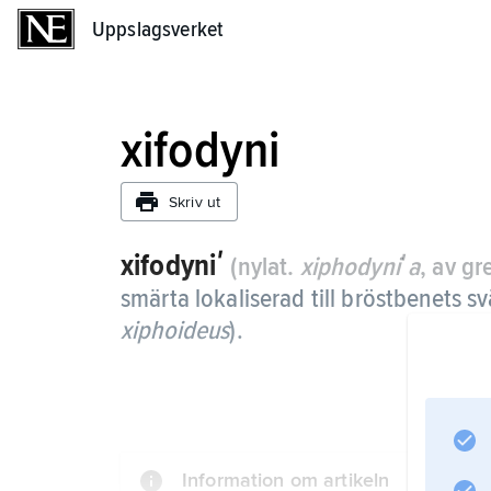
Uppslagsverket
Uppslagsverket
xifodyni
Skriv ut
xifodyniʹ
(nylat.
xiphodyniʹa
, av g
smärta lokaliserad till bröstbenets s
xiphoideus
).
Information om artikeln