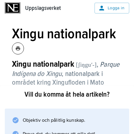
Uppslagsverket
Uppslagsverket
Logga in
Xingu nationalpark
Xingu nationalpark
,
Parque
[ʃiŋguʹ-]
Indígena do Xingu
,
nationalpark i
området kring Xingufloden i Mato
2
Grosso, centrala Brasilien; 22 000 km
.
Vill du komma åt hela artikeln?
Parken bildades 1952 som ett led i Brasiliens
urfolkspolitik. Avsikten var att så långt möjligt
Objektiv och pålitlig kunskap.
skydda urbefolkningen i området från
kontakter med brasilianska nybyggare och