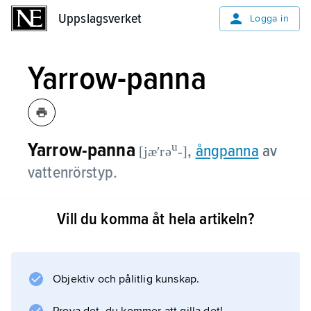
Uppslagsverket
Uppslagsverket
Logga in
Yarrow-panna
Yarrow-panna
u
,
ångpanna
av
[jæʹrə
-]
vattenrörstyp.
Yarrow-panna konstruerades av britten
Vill du komma åt hela artikeln?
Alfred Fernandez Yarrow
(1842–1932) omkring år 1900 och var under
många år vanlig som sjöpanna.
Objektiv och pålitlig kunskap.