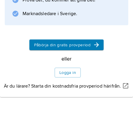
Prova det, du kommer att gilla det!
Information om artikeln
Marknadsledare i Sverige.
Påbörja din gratis provperiod
eller
Logga in
Är du lärare? Starta din kostnadsfria provperiod härifrån.