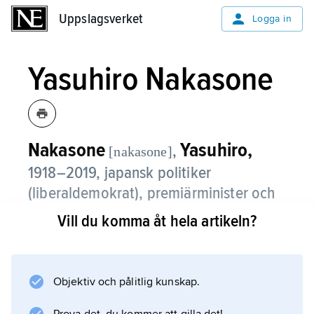
Uppslagsverket
Uppslagsverket
Logga in
Yasuhiro Nakasone
Nakasone
Yasuhiro,
,
[nakasone]
1918–2019, japansk politiker
(liberaldemokrat), premiärminister och
partiledare 1982–87.
Vill du komma åt hela artikeln?
Nakasone valdes in i parlamentet första
gången 1947. Han var bland
annat transportminister, handelsminister och
Objektiv och pålitlig kunskap.
generaldirektör för försvarsstyrkorna. Under