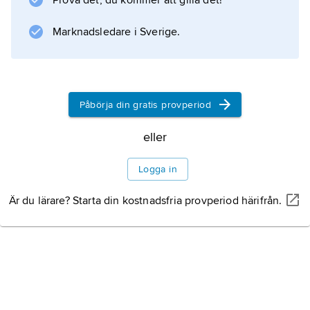
Prova det, du kommer att gilla det!
Befolkning
Marknadsledare i Sverige.
Näringsliv
Ortnamnet
Påbörja din gratis provperiod
eller
Logga in
Information om artikeln
Är du lärare? Starta din kostnadsfria provperiod härifrån.