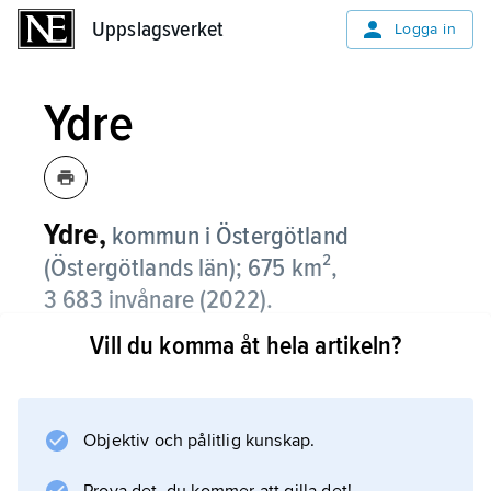
Uppslagsverket
Uppslagsverket
Logga in
Ydre
Ydre,
kommun i Östergötland
(Östergötlands län); 675 km²,
3 683 invånare (2022).
Vill du komma åt hela artikeln?
Ydre genomkorsas av länsväg 134. Centralort
är Österbymo.
Natur
Objektiv och pålitlig kunskap.