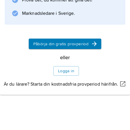
Prova det, du kommer att gilla det!
Marknadsledare i Sverige.
Påbörja din gratis provperiod
eller
Logga in
Är du lärare? Starta din kostnadsfria provperiod härifrån.