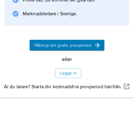
Prova det, du kommer att gilla det!
Severus fick Eboracum ställning som
colonia
Marknadsledare i Sverige.
Information om artikeln
Påbörja din gratis provperiod
eller
Logga in
Är du lärare? Starta din kostnadsfria provperiod härifrån.