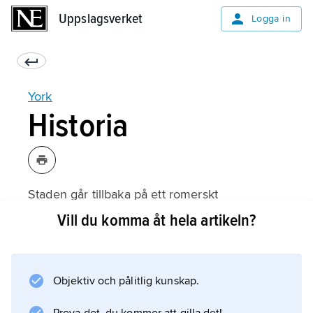
Uppslagsverket
Uppslagsverket
Logga in
York
Historia
Staden går tillbaka på ett romerskt
legionsläger som anlades i samband med den
Vill du komma åt hela artikeln?
romerska erövringen av norra England 71/72
e.Kr. Lägret, benämnt Eboracum, befästes
senare med stenmurar, och utanför växte en
Objektiv och pålitlig kunskap.
betydande civil bosättning upp på floden
Ouses västra strand. Under kejsar Septimius