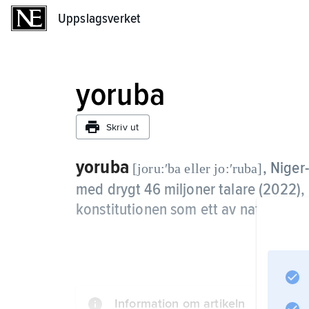
Uppslagsverket
Uppslagsverket
yoruba
Skriv ut
yoruba
,
Niger
[joru:ʹba eller jo:ʹruba]
med drygt 46 miljoner talare (2022), 
konstitutionen som ett av nationalsp
Information om artikeln