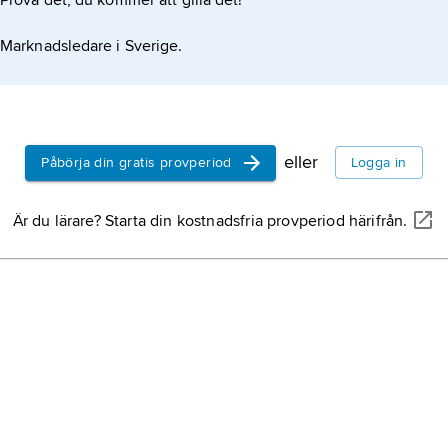
Prova det, du kommer att gilla det!
Marknadsledare i Sverige.
eller
Påbörja din gratis provperiod
Logga in
Är du lärare? Starta din kostnadsfria provperiod härifrån.