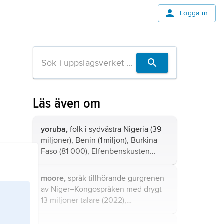
Logga in
Läs även om
yoruba,
folk i sydvästra Nigeria (39
miljoner), Benin (1 miljon), Burkina
Faso (81 000), Elfenbenskusten
(132 000), Ghana (543 000), Niger
(84 000) och Togo (140 000).
moore,
språk tillhörande gurgrenen
av Niger–Kongospråken med drygt
13 miljoner talare (2022),
huvudsakligen i Burkina Faso.