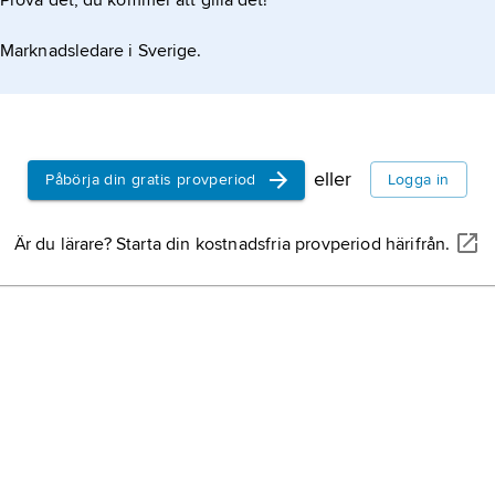
Prova det, du kommer att gilla det!
Ängelholm,
komm
Marknadsledare i Sverige.
Skåne (Skåne lä
Skurup,
kommun 
(Skåne län).
eller
Påbörja din gratis provperiod
Logga in
Trelleborg,
komm
Skåne (Skåne lä
Är du lärare? Starta din kostnadsfria provperiod härifrån.
Simrishamn,
ko
Skåne (Skåne lä
Sävsjö,
kommun 
Småland (Jönköp
Sjöbo,
kommun o
(Skåne län).