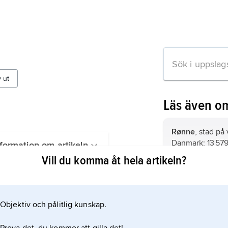
v ut
Läs även o
Rønne
, stad på
Danmark; 13 579
formation om artikeln
Vill du komma åt hela artikeln?
Vaxholm,
kommu
Uppland (Stockh
Objektiv och pålitlig kunskap.
Svedala,
kommun
(Skåne län).