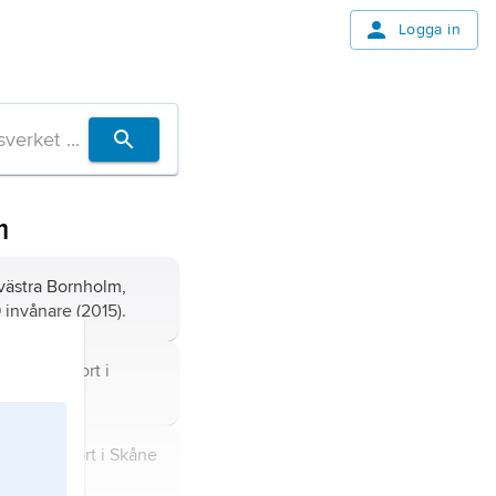
Logga in
m
 västra Bornholm,
 invånare (2015).
n och tätort i
olms län).
 och tätort i Skåne