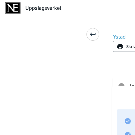
Uppslagsverket
Uppslagsverket
Ystad
Skri
In