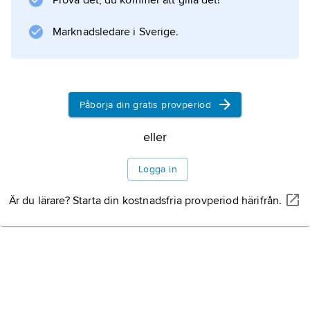
Prova det, du kommer att gilla det!
Ljungan, omgiven av kuperad skogsmark.
Marknadsledare i Sverige.
Information om artikeln
Påbörja din gratis provperiod
eller
Logga in
Är du lärare? Starta din kostnadsfria provperiod härifrån.