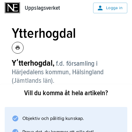
Uppslagsverket
Uppslagsverket
Logga in
Ytterhogdal
Yʹtterhogdal,
f.d. församling i
Härjedalens kommun, Hälsingland
(Jämtlands län).
Vill du komma åt hela artikeln?
Ytterhogdal, som sedan 2006 ingår i
församlingen
Ytterhogdal, Överhogdal och Ängersjö
, består av spridd strandbebyggelse kring
Objektiv och pålitlig kunskap.
mellersta Ljusnan, Hoan och ett par sjöar i