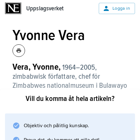
Uppslagsverket
Uppslagsverket
Logga in
Yvonne Vera
Vera, Yvonne,
1964–2005,
zimbabwisk författare, chef för
Zimbabwes nationalmuseum i Bulawayo
1997–2003.
Vill du komma åt hela artikeln?
I de femton berättelserna i
Why Don’t You Carve Other Animals
(1992) skildrar Vera frihetskampen i 1970-
Objektiv och pålitlig kunskap.
talets Rhodesia.