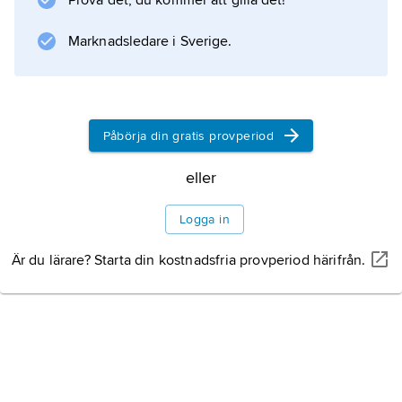
Prova det, du kommer att gilla det!
Marknadsledare i Sverige.
Information om artikeln
Påbörja din gratis provperiod
eller
Logga in
Är du lärare? Starta din kostnadsfria provperiod härifrån.