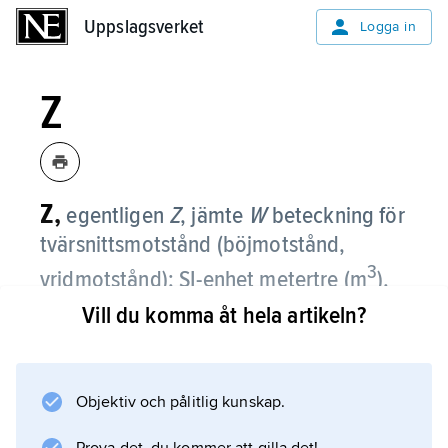
Uppslagsverket
Uppslagsverket
Logga in
Z
Z,
egentligen
Z
,
jämte
W
beteckning för
tvärsnittsmotstånd (böjmotstånd,
3
vridmotstånd); SI-enhet metertre (m
).
Vill du komma åt hela artikeln?
Information om artikeln
Objektiv och pålitlig kunskap.