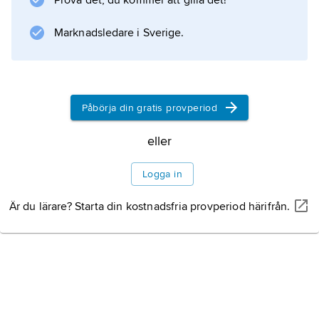
Prova det, du kommer att gilla det!
Marknadsledare i Sverige.
Påbörja din gratis provperiod
eller
Logga in
Är du lärare? Starta din kostnadsfria provperiod härifrån.