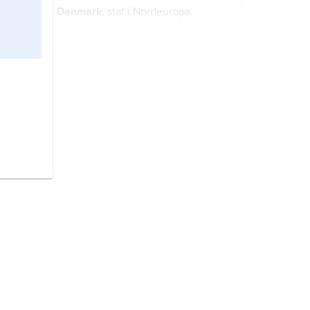
Danmark,
stat i Nordeuropa.
Ryssland,
Ryska federationen
, stat i
norra Europa och Asien.
Sverige,
stat på Skandinaviska
halvön, norra Europa.
Norge,
stat i Nordeuropa.
Sydafrika,
stat i södra Afrika.
Tyskland,
republik i norra
Mellaneuropa.