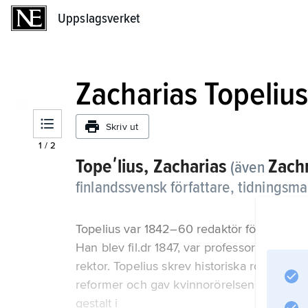
Uppslagsverket
Uppslagsverket
Zacharias Topeliu
Skriv ut
1
/
2
Topeʹlius, Zacharias
Zachr
(även
finlandssvensk författare, tidningsma
Topelius var 1842–60 redaktör för Helsingf
Han blev fil.dr 1847, var professor i histo
rektor. Topelius skrev historiska romaner, 
reformer och gav kvinnorörelsen starkt st
gestalt i