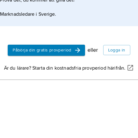
Prova det, du kommer att gilla det!
Marknadsledare i Sverige.
eller
Påbörja din gratis provperiod
Logga in
Är du lärare? Starta din kostnadsfria provperiod härifrån.