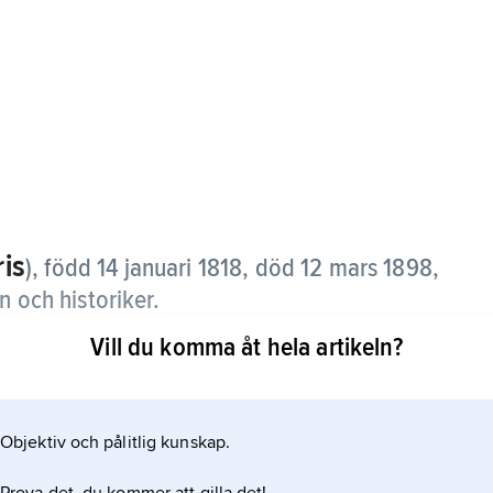
s
is
),
född 14 januari 1818, död 12 mars 1898,
n och historiker.
Vill du komma åt hela artikeln?
ors Tidningar, samtidigt 1846–50 läroverkslärare.
ria 1854–78 och 1875–78 Helsingfors universitets
dramer, dikter och sagor. Han krävde sociala
Objektiv och pålitlig kunskap.
öd. Genom sin mångsidighet blev han en central