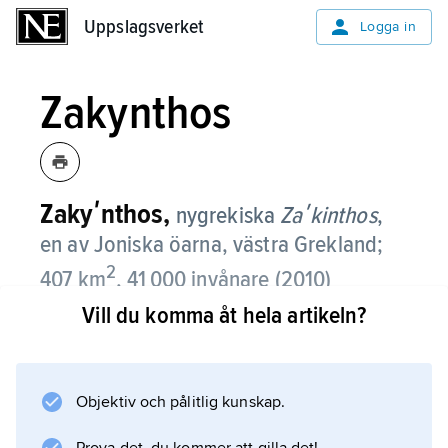
Uppslagsverket
Uppslagsverket
Logga in
Zakynthos
Zakyʹnthos,
nygrekiska
Zaʹkinthos
,
en av Joniska öarna, västra Grekland;
2
407 km
, 41 000 invånare (2010)
Vill du komma åt hela artikeln?
Zakynthos ligger väster om nordvästra
Peloponnesos. Ön, som har fina sandstränder
på sydkusten, är bergig i väster (756 m ö.h.),
Objektiv och pålitlig kunskap.
medan de mellersta och östra delarna består
av bördigt lågland. Huvudnäringar är turism