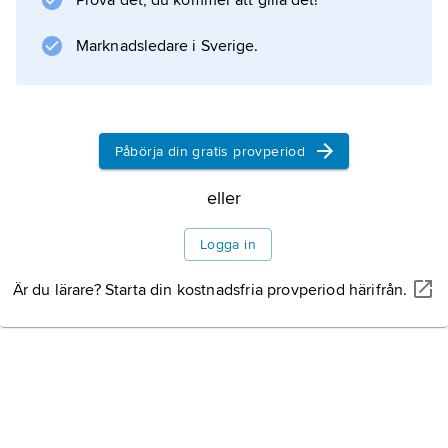
Prova det, du kommer att gilla det!
och jordbruk. Korinter, vindruvor, oliver och
grönsaker exporteras. Huvudort är Zakynthos,
Marknadsledare i Sverige.
belägen på östkusten.
Historia
Påbörja din gratis provperiod
eller
Information om artikeln
Logga in
Är du lärare? Starta din kostnadsfria provperiod härifrån.