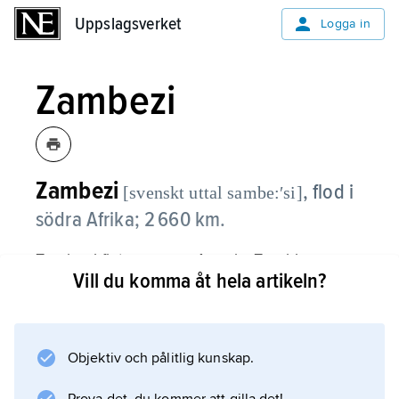
Uppslagsverket
Uppslagsverket
Logga in
Zambezi
Zambezi
,
flod i
[svenskt uttal sambe:ʹsi]
södra Afrika; 2 660 km.
Zambezi flyter genom Angola, Zambia,
Vill du komma åt hela artikeln?
Zimbabwe och Moçambique till Indiska
oceanen. Avrinningsområdet är 1 330 000 km
2
, medelvattenföringen 3 500 m
Objektiv och pålitlig kunskap.
3
/s.