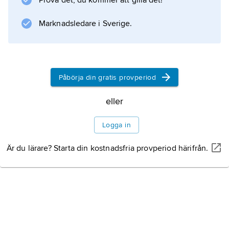
Prova det, du kommer att gilla det!
Marknadsledare i Sverige.
Information om artikeln
Påbörja din gratis provperiod
eller
Logga in
Är du lärare? Starta din kostnadsfria provperiod härifrån.