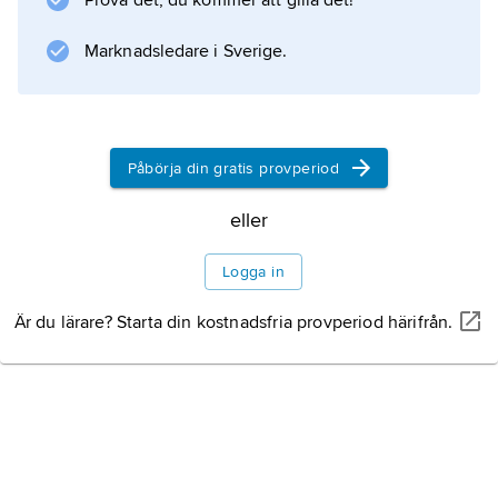
Prova det, du kommer att gilla det!
utkomst från sektorn.
Marknadsledare i Sverige.
Information om artikeln
Påbörja din gratis provperiod
eller
Logga in
Är du lärare? Starta din kostnadsfria provperiod härifrån.