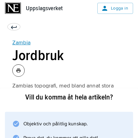
Uppslagsverket
Uppslagsverket
Logga in
Zambia
Jordbruk
Zambias topografi, med bland annat stora
höjdvariationer, ger goda odlingsmöjligheter
Vill du komma åt hela artikeln?
för en stor mängd grödor. Trots att knappt 10
procent av landets totala yta är uppodlad är
jordbruket viktigt från
Objektiv och pålitlig kunskap.
sysselsättningssynpunkt; cirka 60 procent av
den ekonomiskt aktiva befolkningen får sin