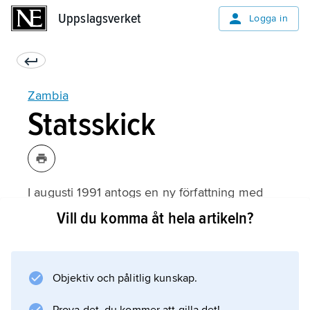
Uppslagsverket
Uppslagsverket
Logga in
Zambia
Statsskick
I augusti 1991 antogs en ny författning med
flerpartisystem. Landet leds av en
Vill du komma åt hela artikeln?
verkställande president, som väljs på fem år
och kan omväljas en gång. Ett
författningstillägg 2016 stipulerar att en
Objektiv och pålitlig kunskap.
kandidat måste få minst 50 procent av
rösterna för att bli vald till president, varför en