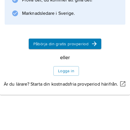
Prova det, du kommer att gilla det!
andra valomgång kan
Marknadsledare i Sverige.
Information om artikeln
Påbörja din gratis provperiod
eller
Logga in
Är du lärare? Starta din kostnadsfria provperiod härifrån.