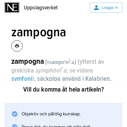
Uppslagsverket
Uppslagsverket
Logga in
zampogna
zampogna
j
(ytterst av
[tsampoʹn
:a]
grekiska
symphōniʹa
, se vidare
symfoni
)
,
säckpipa använd i Kalabrien,
på Sicilien och på Malta; i den
Vill du komma åt hela artikeln?
spansktalande världen (
zampoña
)
antingen säckpipa, panflöjt eller
musikbåge.
Objektiv och pålitlig kunskap.