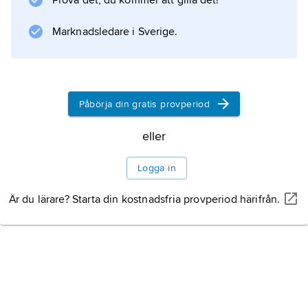
Prova det, du kommer att gilla det!
Marknadsledare i Sverige.
Påbörja din gratis provperiod
eller
Logga in
Är du lärare? Starta din kostnadsfria provperiod härifrån.
IROM BOOK
zampogna