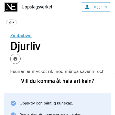
Uppslagsverket
Uppslagsverket
Logga in
Zimbabwe
Djurliv
Faunan är mycket rik med många savann- och
skogslevande arter. Det finns cirka 270 arter
Vill du komma åt hela artikeln?
däggdjur, cirka 530 arter häckande fåglar,
drygt 150 arter kräldjur och cirka 120 arter
groddjur.
Objektiv och pålitlig kunskap.