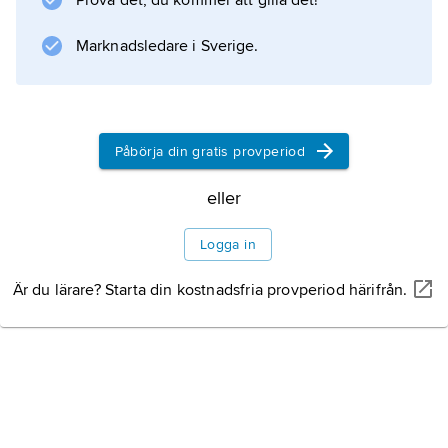
Prova det, du kommer att gilla det!
Information om artikeln
Marknadsledare i Sverige.
Påbörja din gratis provperiod
eller
Logga in
Är du lärare? Starta din kostnadsfria provperiod härifrån.