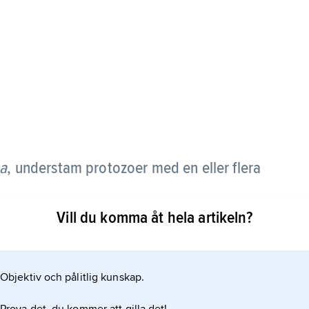
na
, understam protozoer med en eller flera
Vill du komma åt hela artikeln?
. Både ensamlevande och kolonibildande former
h kan vara frilevande i söt- eller havsvatten, leva
er har stor medicinsk och veterinärmedicinsk
Objektiv och pålitlig kunskap.
 är bl.a. arter av släktena