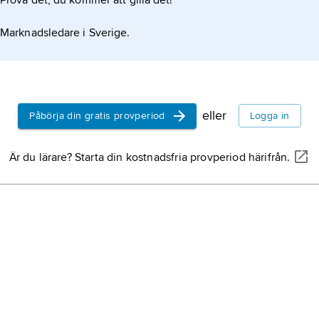
Prova det, du kommer att gilla det!
Marknadsledare i Sverige.
eller
Påbörja din gratis provperiod
Logga in
Är du lärare? Starta din kostnadsfria provperiod härifrån.