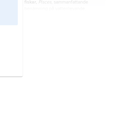
fiskar,
Pisces
, sammanfattande
benämning på vattenlevande,
gälandande djur i klasserna pirålar,
nejonögon, broskfiskar och
benfiskar.
djur,
Animalia
, ett rike organismer
som lever av att äta andra, levande
eller döda, organismer.