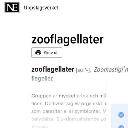
Uppslagsverket
Uppslagsverket
zooflagellater
Skriv ut
zooflagellater
,
Zoomastigiʹ
[su:ʹ-]
flageller.
Gruppen är mycket artrik och mångformig
finns. De livnär sig av organiskt material oc
som parasiter eller symbionter. Många art
betydelse. Sjukdomsalstrande zooflagellater
Giardia