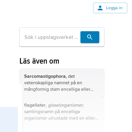
Logga in
Läs även om
Sarcomastigophora,
det
vetenskapliga namnet på en
mångformig stam encelliga eller
kolonibildande protozoer med över
18 000 arter.
flagellater
,
gisselorganismer
,
samlingsnamn på encelliga
organismer utrustade med en eller
flera, oftast färre än fyra, flageller.