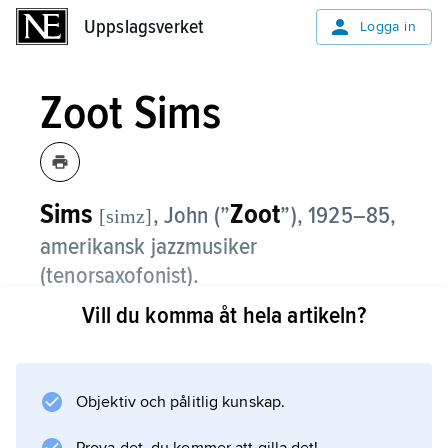
Uppslagsverket
Uppslagsverket
Logga in
Zoot Sims
Sims
Zoot
, John (”
”),
1925–85,
[simz]
amerikansk jazzmusiker
(tenorsaxofonist).
Vill du komma åt hela artikeln?
Zoot Sims fick sitt genombrott i
Woody Hermans
orkester 1947–49 (bland annat med
inspelningen ”Four Brothers”) och har sedan
Objektiv och pålitlig kunskap.
dess framstått som en av de främsta