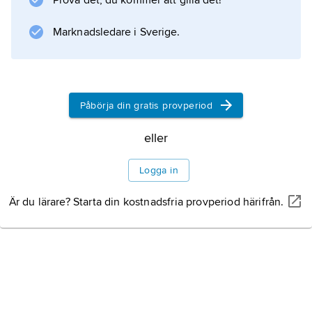
Prova det, du kommer att gilla det!
vars nyskapande krigsteknik och
militärorganisation med årsklassregementen
Marknadsledare i Sverige.
han starkt vidareutvecklade.
Litteraturanvisning
Påbörja din gratis provperiod
eller
Information om artikeln
Logga in
Är du lärare? Starta din kostnadsfria provperiod härifrån.