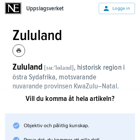
Uppslagsverket
Uppslagsverket
Logga in
Zululand
Zululand
,
historisk region i
[sʉ:ʹlɵland]
östra Sydafrika, motsvarande
nuvarande provinsen KwaZulu–Natal.
Vill du komma åt hela artikeln?
Omkring år 1800 var zuluerna en av flera små
nguniklaner norr om Tugelafloden. Vid denna
tid tog hövdingasonen
Shaka
Objektiv och pålitlig kunskap.
tjänst hos mtetwaklanens chef Dingiswayo,