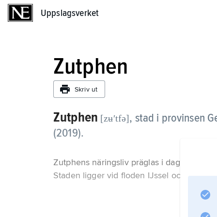
Uppslagsverket
Uppslagsverket
Zutphen
Skriv ut
Zutphen
,
stad i provinsen G
[zʉʹtfə]
(2019).
Zutphens näringsliv präglas i dag av kemis
Staden ligger vid floden IJssel och har ett