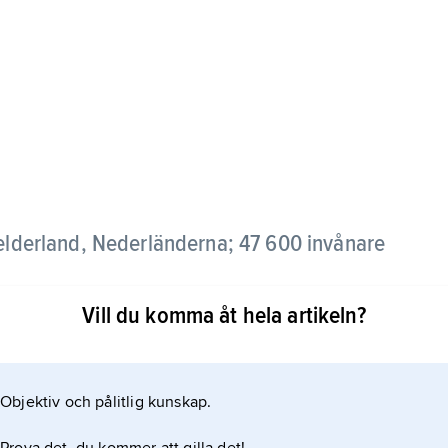
elderland, Nederländerna; 47 600 invånare
Vill du komma åt hela artikeln?
k-medicinsk tillverkning samt maskinindustri.
 flertal medeltida kulturbyggnader.
Objektiv och pålitlig kunskap.