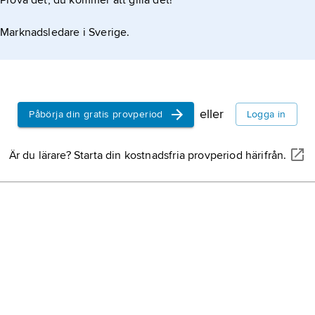
Prova det, du kommer att gilla det!
Marknadsledare i Sverige.
eller
Påbörja din gratis provperiod
Logga in
Är du lärare? Starta din kostnadsfria provperiod härifrån.