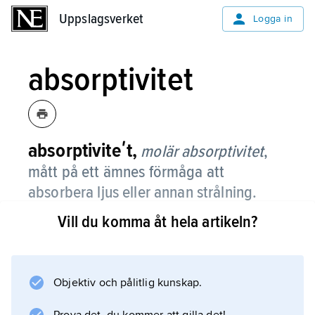
Uppslagsverket
Uppslagsverket
Logga in
absorptivitet
absorptiviteʹt,
molär absorptivitet
,
mått på ett ämnes förmåga att
absorbera ljus eller annan strålning.
Vill du komma åt hela artikeln?
Det definieras genom Bouguer-Lambert-Beers
lag:
A
=
Objektiv och pålitlig kunskap.
∊