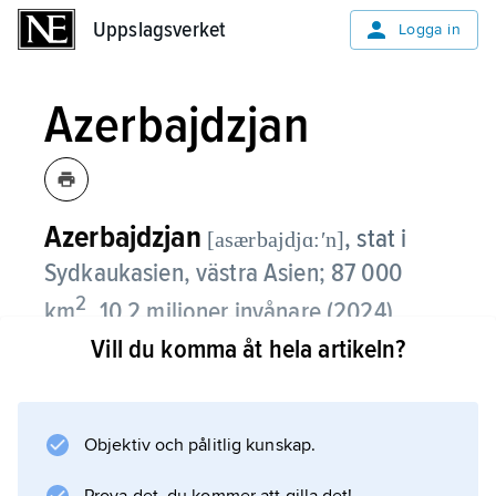
Uppslagsverket
Uppslagsverket
Logga in
Azerbajdzjan
Azerbajdzjan
,
stat i
[asærbajdjɑ:ʹn]
Sydkaukasien, västra Asien; 87 000
2
km
, 10,2 miljoner invånare (2024).
Vill du komma åt hela artikeln?
Azerbajdzjan gränsar i öster till Kaspiska
havet, i söder till Iran, i väster till Armenien
och i norr till Georgien och Ryssland. Till
Objektiv och pålitlig kunskap.
Azerbajdzjan hör även den autonoma
republiken Nachitjevan och det autonoma