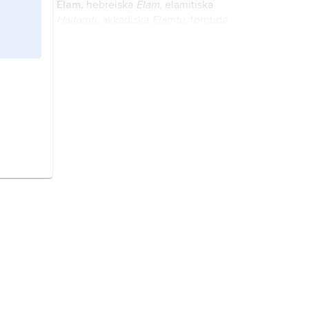
Elam,
hebreiska
Elam
, elamitiska
nuvarande Irak.
Haltamti
, akkadiska
Elamtu
, forntida
kulturområde i nuvarande södra och
västra Iran.
Sumer,
från förhistorisk tid till cirka
2000 f.Kr. kulturområde kring
floderna Eufrat och Tigris i södra
Mesopotamien.
Israel
har i Gamla Testamentet fyra
olika betydelser:
hettiter,
forntida indoeuropeiskt folk
i centrala Mindre Asien.
matematik
, en abstrakt och generell
vetenskap för problemlösning och
metodutveckling.