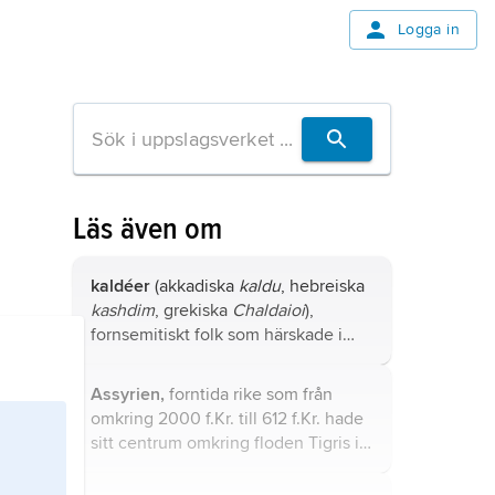
Logga in
Läs även om
kaldéer
(akkadiska
kaldu
, hebreiska
kashdim
, grekiska
Chaldaioi
),
fornsemitiskt folk som härskade i
Babylonien, framför allt under det
nybabyloniska eller
kaldeiska riket
Assyrien,
forntida rike som från
625–539 f.Kr.
omkring 2000 f.Kr. till 612 f.Kr. hade
sitt centrum omkring floden Tigris i
norra Mesopotamien, ungefär den
nordligaste tredjedelen av det