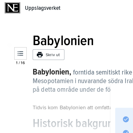
Uppslagsverket
Uppslagsverket
Babylonien
Skriv ut
1
/
16
Babylonien,
forntida semitiskt rik
Mesopotamien i nuvarande södra Irak 
på detta område under de följande 
Tidvis kom Babylonien att omfatta stora de
Historisk bakgrund