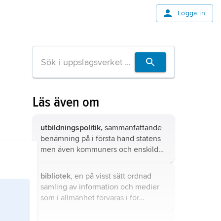
Logga in
Läs även om
utbildningspolitik,
sammanfattande
benämning på i första hand statens
men även kommuners och enskilda
huvudmäns beslut och åtgärder
gällande barn-
bibliotek
, en på visst sätt ordnad
och ungdomsutbildning, högskola
samling av information och medier
och vuxenutbildning.
som i allmänhet förvaras i för
ändamålet anpassade system och
lokaler samt sköts av speciell