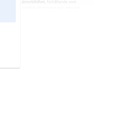
jämställdhet,
förhållande som
personal; termen används även om
innebär att kvinnor och män har
själva lokalen.
samma rättigheter, skyldigheter och
möjligheter inom alla väsentliga
områden i livet.
åldrande,
senescens
, att en
organism eller konstruktion gradvis
bryts ned och blir allt ömtåligare tills
den inte längre fungerar.
romer,
samlande
benämning på folkgrupper med
historiska kopplingar till
språkgruppen romani chib och som
identifierar sig med det romska
Singapore
, stat i sydöstra Asien.
kulturarvet.
astronomi
, kunskapen om och det
vetenskapliga studiet av
himlakroppar och andra
naturföreteelser utanför planeten
jorden.