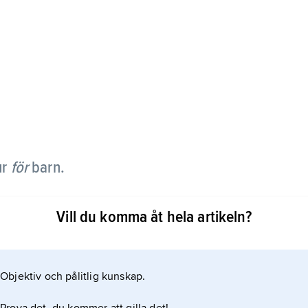
ur
för
barn.
ävan att stävja ett kommersiellt utnyttjande av
Vill du komma åt hela artikeln?
let befrämja en produktion i olika medier av
Objektiv och pålitlig kunskap.