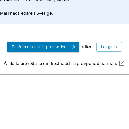
Prova det, du kommer att gilla det!
Marknadsledare i Sverige.
eller
Påbörja din gratis provperiod
Logga in
Är du lärare? Starta din kostnadsfria provperiod härifrån.