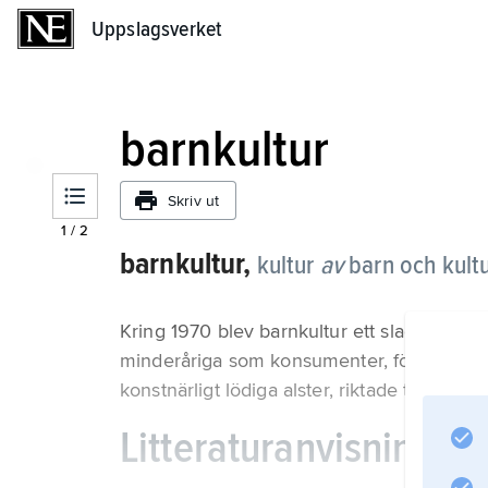
Uppslagsverket
Uppslagsverket
barnkultur
Skriv ut
1
/
2
barnkultur,
kultur
av
barn och kult
Kring 1970 blev barnkultur ett slagord i str
minderåriga som konsumenter, för att i stäl
konstnärligt lödiga alster, riktade till barn.
Litteraturanvisning