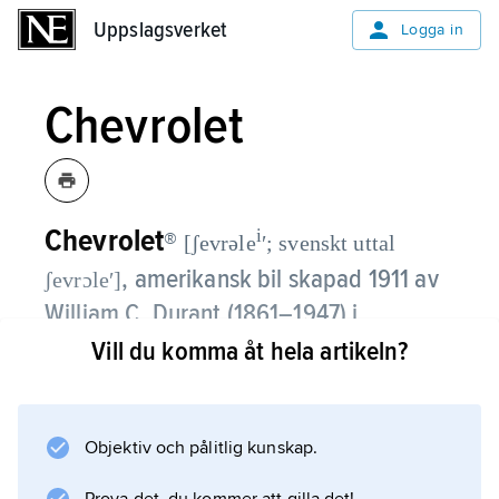
Uppslagsverket
Uppslagsverket
Logga in
Chevrolet
Chevrolet
i
®
[ʃevrəle
ʹ; svenskt uttal
,
amerikansk bil skapad 1911 av
ʃevrɔleʹ]
William C. Durant (
1861–1947
) i
samarbete med den från Schweiz
Vill du komma åt hela artikeln?
härstammande racerföraren Louis
Chevrolet (
1878–1941
).
Objektiv och pålitlig kunskap.
Chevrolet noterade tidigt stora
försäljningsframgångar, bland annat med en