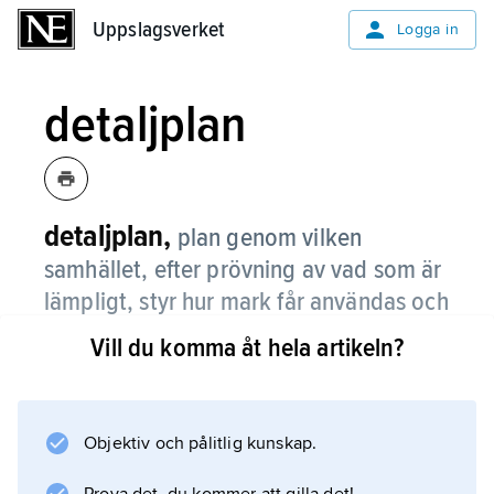
Uppslagsverket
Uppslagsverket
Logga in
detaljplan
detaljplan,
plan genom vilken
samhället, efter prövning av vad som är
lämpligt, styr hur mark får användas och
vilka byggnader eller anläggningar som
Vill du komma åt hela artikeln?
får finnas.
När en detaljplan arbetas fram av kommunen
måste hänsyn tas till olika intressen, t.ex.
Objektiv och pålitlig kunskap.
ägarens önskan att få bygga liksom natur-