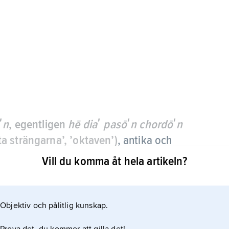
ʹn
, egentligen
hē diaʹ pasōʹn chordōʹn
a strängarna’, ’oktaven’)
,
antika och
 för oktavintervall eller -skala.
Vill du komma åt hela artikeln?
Objektiv och pålitlig kunskap.