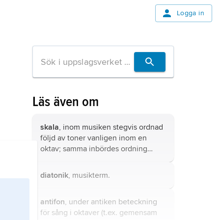
Logga in
Läs även om
skala
, inom musiken stegvis ordnad
följd av toner vanligen inom en
oktav; samma inbördes ordning
förutsätts råda inom övriga oktaver.
diatonik
, musikterm.
antifon
, under antiken beteckning
för sång i oktaver (t.ex. gemensam