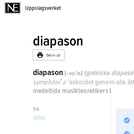
Uppslagsverket
Uppslagsverket
diapason
Skriv ut
diapason
(grekiska
diapasō
[-so:ʹn]
symphōniʹa
’ackordet genom alla ått
medeltida musikteoretikers beteckning
Se
oktav
.