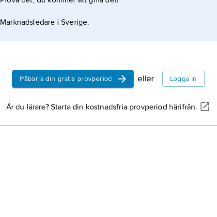
Prova det, du kommer att gilla det!
Marknadsledare i Sverige.
eller
Påbörja din gratis provperiod
Logga in
Är du lärare? Starta din kostnadsfria provperiod härifrån.