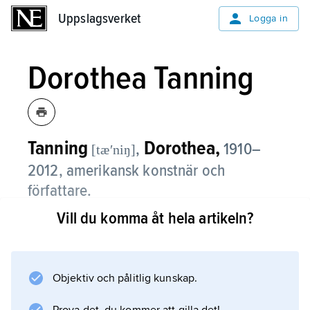
Uppslagsverket
Uppslagsverket
Logga in
Dorothea Tanning
Tanning
Dorothea,
,
1910–
[tæʹniŋ]
2012, amerikansk konstnär och
författare.
Vill du komma åt hela artikeln?
Dorothea Tanning växte upp som barn till
svenska utvandrare i Illinois. Hon flyttade till
New York 1935 och försörjde sig som
reklamtecknare medan hon på egen hand
Objektiv och pålitlig kunskap.
upptäckte surrealismen och andra moderna