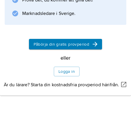
Prova det, du kommer att gilla det!
konstriktningar.
Litteraturanvisning
Marknadsledare i Sverige.
Påbörja din gratis provperiod
Information om artikeln
eller
Logga in
Är du lärare? Starta din kostnadsfria provperiod härifrån.