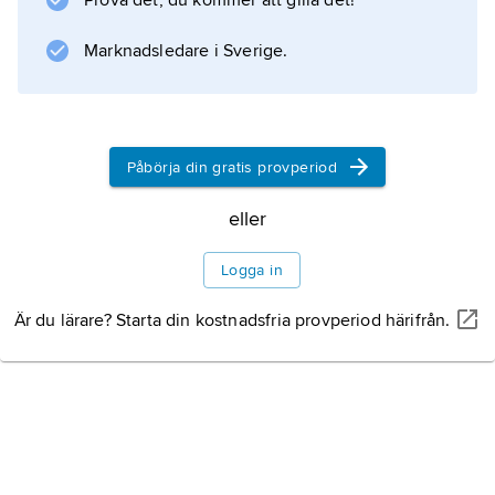
Prova det, du kommer att gilla det!
straff för dess deltagande i den
joniska revolten
Marknadsledare i Sverige.
499–494. Eretria var medlem i
Litteraturanvisning
Påbörja din gratis provperiod
eller
Information om artikeln
Logga in
Är du lärare? Starta din kostnadsfria provperiod härifrån.