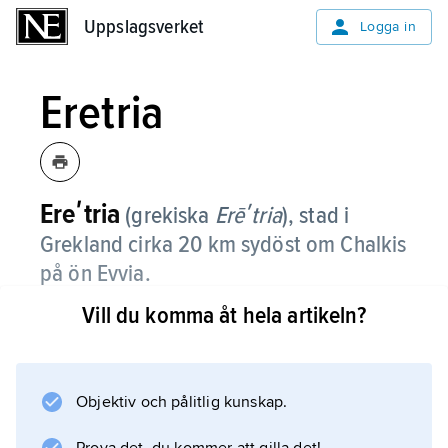
Uppslagsverket
Uppslagsverket
Logga in
Eretria
Ereʹtria
(grekiska
Erēʹtria
),
stad i
Grekland cirka 20 km sydöst om Chalkis
på ön Evvia.
Vill du komma åt hela artikeln?
Eretria har varit bebott sedan mykensk tid.
Från 700-talet f.Kr. var Eretria en av de mest
betydande städerna på ön, anlade ett flertal
kolonier och låg ofta i fejd med Chalkis. År
Objektiv och pålitlig kunskap.
490 f.Kr. förstördes staden av perserna som