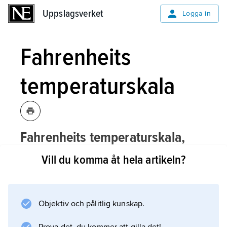
Uppslagsverket
Uppslagsverket
Logga in
Fahrenheits
temperaturskala
Fahrenheits temperaturskala,
först lanserad av
Daniel Gabriel
Vill du komma åt hela artikeln?
Fahrenheit
1724, mäter temperaturen i
enheten
grad Fahrenheit
, °F.
Objektiv och pålitlig kunskap.
Den nuvarande fahrenheitskalan relateras till
celsiusskalan genom att vattnets fryspunkt (0