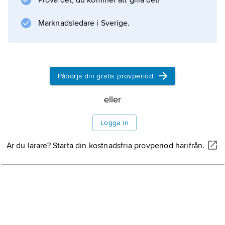
Prova det, du kommer att gilla det!
°C) och kokpunkt (100 °C) är 32 °F respektive
212 °F. Detta ger följande formel för
Marknadsledare i Sverige.
omräkning mellan gradtalen:
Påbörja din gratis provperiod
Information om artikeln
eller
Logga in
Är du lärare? Starta din kostnadsfria provperiod härifrån.