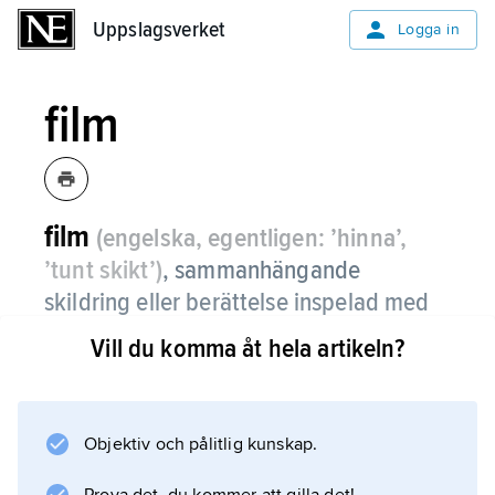
Uppslagsverket
Uppslagsverket
Logga in
film
film
(engelska, egentligen: ’hinna’,
’tunt skikt’)
,
sammanhängande
skildring eller berättelse inspelad med
kino- eller videoteknik.
Vill du komma åt hela artikeln?
Olika typer av film definieras med hänsyn till
längd (kortfilm, långfilm), karaktär eller innehåll
(spelfilm, dokumentärfilm) eller teknik
Objektiv och pålitlig kunskap.
(videofilm, dockfilm).