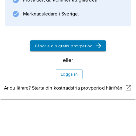
Prova det, du kommer att gilla det!
Filmens födelse
Marknadsledare i Sverige.
Filmens tekniska
utveckling
Påbörja din gratis provperiod
eller
Filmmaterialet
Logga in
Filmens uttrycksmedel
Är du lärare? Starta din kostnadsfria provperiod härifrån.
Filmkonstens
utveckling