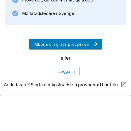
Prova det, du kommer att gilla det!
Det första systematiska arbetet i geometri
Marknadsledare i Sverige.
byggt på axiom utgavs av Euklides redan ca
300 f.Kr. Den i modern tid så viktiga
hyperboliska geometrin utvecklades under
1800-talets första hälft av Gauss, Bolyai och
Påbörja din gratis provperiod
framför allt Lobatjevskij. Utvecklingen av den
eller
projektiva geometrin och
differentialgeometrin under 1800-talet gav en
Logga in
enhetlig framställning av
Är du lärare? Starta din kostnadsfria provperiod härifrån.
Den tidigaste
geometrin
Grekernas geometri