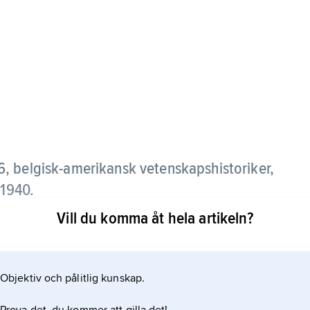
, belgisk-amerikansk vetenskapshistoriker,
 1940.
Vill du komma åt hela artikeln?
pshistoriens uppbyggnad. Han grundade tidskriften
Osiris 1936 och The History of Science Society 1924.
Objektiv och pålitlig kunskap.
anism
, som