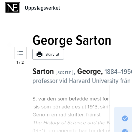
Uppslagsverket
Uppslagsverket
George Sarton
Skriv ut
1
/
2
Sarton
George,
,
1884–1956
[sɑ:rtn]
professor vid Harvard University från
S. var den som betydde mest för vetenska
Isis som började ges ut 1913, skriftserien 
Genom en rad skrifter, främst
The History of Science and the New Hum
(1931), propagerade han för det nya ämnet