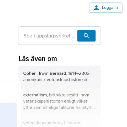
Logga in
Läs även om
Cohen
,
I
rwin
Bernard
, 1914–2003,
amerikansk vetenskapshistoriker.
externalism
, betraktelsesätt inom
vetenskapshistorien enligt vilket
yttre samhälleliga faktorer har styrt
eller påverkat vetenskapens
utveckling (t.ex. marxistisk
vetenskapshistoria,
historisk
historiesyn).