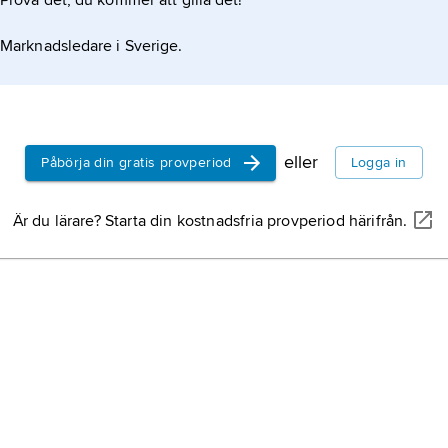
Prova det, du kommer att gilla det!
Marknadsledare i Sverige.
eller
Påbörja din gratis provperiod
Logga in
Är du lärare? Starta din kostnadsfria provperiod härifrån.