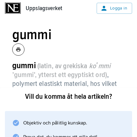
Uppslagsverket
Uppslagsverket
Logga in
gummi
gummi
(latin, av grekiska
koʹmmi
’gummi’, ytterst ett egyptiskt ord)
,
polymert elastiskt material, hos vilket
mer än 500 procent töjbarhet uppnåtts
Vill du komma åt hela artikeln?
genom vulkning.
Se även
elaster
Objektiv och pålitlig kunskap.
. Rågummi (före bearbetning och