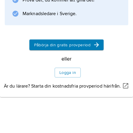
Prova det, du kommer att gilla det!
Marknadsledare i Sverige.
Påbörja din gratis provperiod
eller
Logga in
Är du lärare? Starta din kostnadsfria provperiod härifrån.