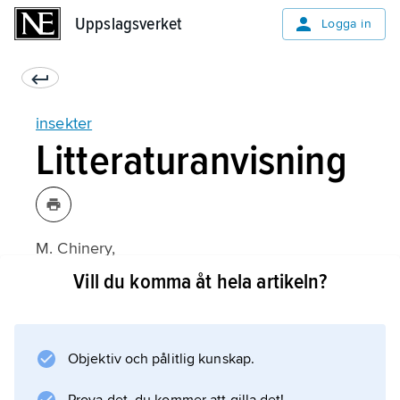
Uppslagsverket
Uppslagsverket
Logga in
insekter
Litteraturanvisning
M. Chinery,
Nordeuropas insekter
Vill du komma åt hela artikeln?
(svensk översättning, 2:a upplagan 1984);
Objektiv och pålitlig kunskap.
Information om artikeln