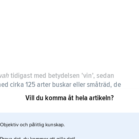
wah
tidigast med betydelsen ’vin’, sedan
ed cirka 125 arter buskar eller småträd, de
a.
Vill du komma åt hela artikeln?
ständigt gröna blad och i bladvecken knippen av
ad. Frukten är en i regel röd, körsbärsstor
Objektiv och pålitlig kunskap.
kt (pergamenthinnan) som omger två frön,
den så kallade silverhinnan.