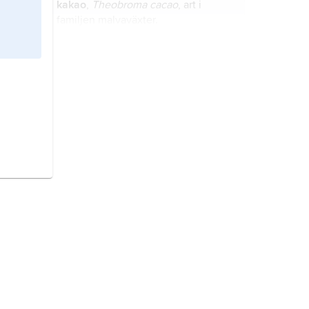
kakao
,
Theobroma cacao
, art i
familjen malvaväxter.
vete,
brödvete
,
borstvete
,
vanligt
vete
,
Triticum aestivum
ssp.
aestivum
(synonym
T. aestivum
),
underart i familjen gräs, ibland
betraktad som art.
ingefära
,
Zingiber officinale
, art i
familjen ingefärsväxter.
kokospalm,
Cocos nucifera
, art i
växtfamiljen palmer.
tobak
,
Nicotiana
, släkte
potatisväxter med drygt 70 arter, de
allra flesta i Amerika, andra i Afrika,
Australien och på stillahavsöarna.
brödfrukt,
brödfruktträd
,
Artocarpus