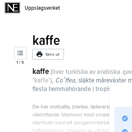
Uppslagsverket
Uppslagsverket
kaffe
Skriv ut
1
/
5
kaffe
(över turkiska av arabiska
qa
’kaffe’)
,
Coʹffea
,
släkte måreväxter m
flesta hemmahörande i tropiska Afrik
De har motsatta, blanka, läderartade och 
väldoftande blommor med smala, vita kronbl
stenfrukt med ett pergamentartat innerski
kaffebönorna, omgivna av ett tunt fröskal, 