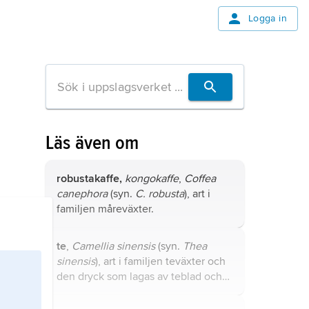
Logga in
Läs även om
robustakaffe,
kongokaffe
,
Coffea
canephora
(syn.
C. robusta
), art i
familjen måreväxter.
te
,
Camellia sinensis
(syn.
Thea
sinensis
), art i familjen teväxter och
den dryck som lagas av teblad och
kokande vatten.