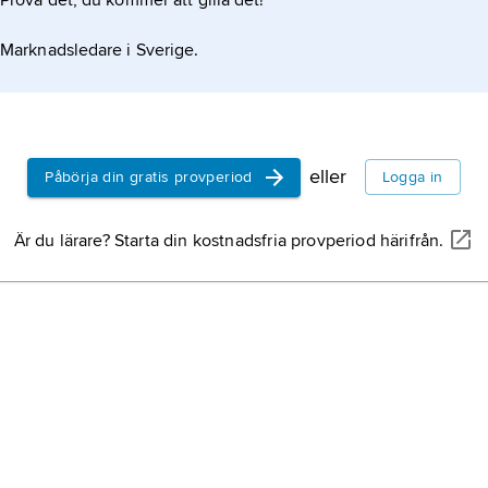
Prova det, du kommer att gilla det!
Marknadsledare i Sverige.
l
eller
Påbörja din gratis provperiod
Logga in
Är du lärare? Starta din kostnadsfria provperiod härifrån.