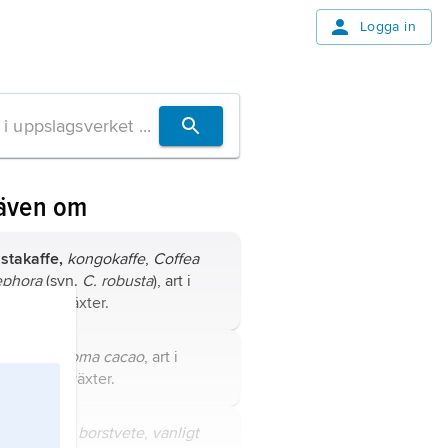
Logga in
 även om
stakaffe,
kongokaffe
,
Coffea
ephora
(syn.
C. robusta
), art i
ljen måreväxter.
ao
,
Theobroma cacao
, art i
ljen malvaväxter.
,
brödvete
,
borstvete
,
vanligt