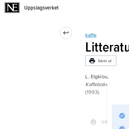
Uppslagsverket
Uppslagsverket
kaffe
Litterat
Skriv ut
L. Elgklou,
Kaffeboken
(1993).
Information