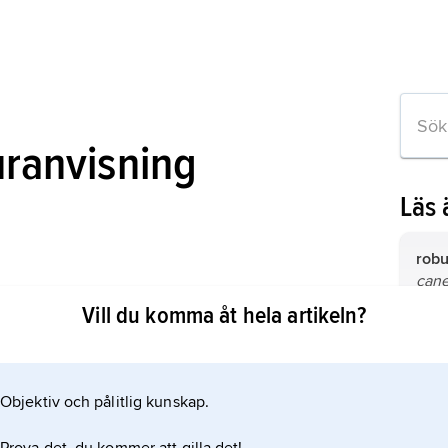
uranvisning
Läs
robu
can
fami
Vill du komma åt hela artikeln?
kak
fami
Objektiv och pålitlig kunskap.
 om artikeln
vete