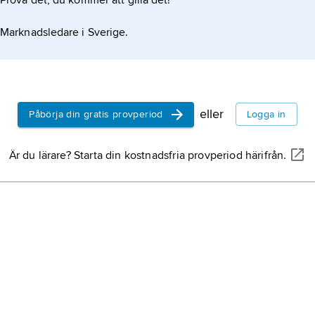
Prova det, du kommer att gilla det!
vete
aest
Marknadsledare i Sverige.
unde
betr
toba
pota
allra
Aust
eller
Påbörja din gratis provperiod
Logga in
te
,
C
sine
Är du lärare? Starta din kostnadsfria provperiod härifrån.
den 
koka
koko
växt
inge
fami
hall