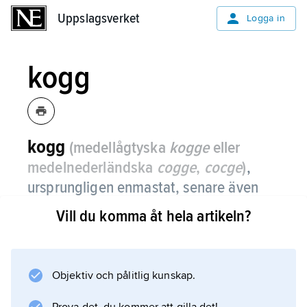
Uppslagsverket
Uppslagsverket
Logga in
kogg
kogg
(medellågtyska
kogge
eller
medelnederländska
cogge
,
cocge
)
,
ursprungligen enmastat, senare även
två- och tremastat råsegelfartyg med
Vill du komma åt hela artikeln?
bogspröt, raka stävar och höga kastell.
Koggen är den först kända
fartygskonstruktionen med stävroder och
Objektiv och pålitlig kunskap.
torde ha utvecklats ur vikingatidens