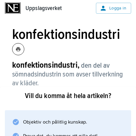
Uppslagsverket
Uppslagsverket
Logga in
konfektionsindustri
konfektionsindustri,
den del av
sömnadsindustrin som avser tillverkning
av kläder.
Vill du komma åt hela artikeln?
(Övrig sömnadsindustri rymmer tillverkning av
varor som tält, markiser, presenningar och
segel.) Konfektionsindustrin har utvecklats ur
hantverk och hemslöjd.
Objektiv och pålitlig kunskap.