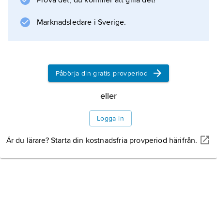
Utvecklingen fram till
Prova det, du kommer att gilla det!
1950
Marknadsledare i Sverige.
Teknologi och
företagsformer
Påbörja din gratis provperiod
eller
Sortiment och marknader
Logga in
Sysselsättning
Är du lärare? Starta din kostnadsfria provperiod härifrån.
Utvecklingen efter
andra världskriget
Internationell utveckling