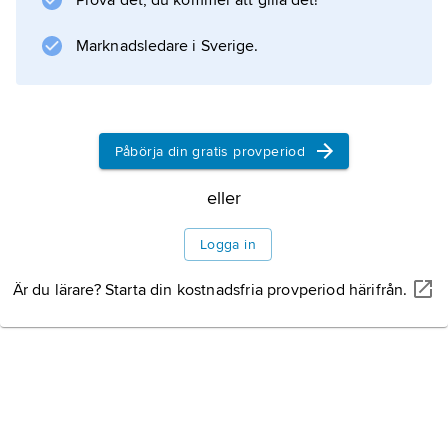
Prova det, du kommer att gilla det!
med det gamla namnet Choson (även kallad
Marknadsledare i Sverige.
Yidynastin). Som en reaktion mot
buddhisternas omfattande inblandning i
Påbörja din gratis provperiod
Information om artikeln
eller
Logga in
Är du lärare? Starta din kostnadsfria provperiod härifrån.