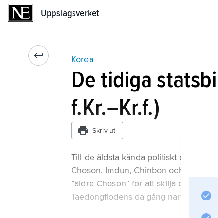
Uppslagsverket
Uppslagsverket
Korea
De tidiga statsb
f.Kr.–Kr.f.)
Skriv ut
Till de äldsta kända politiskt och soc
Choson, Imdun, Chinbon och Chin. Främ
”äldre Choson” för att skilja den från 
Taedongflodens dalgång nära nuvara