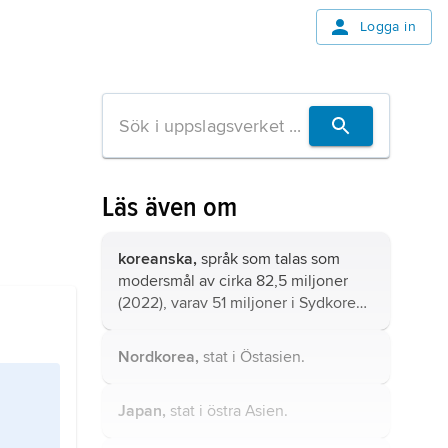
Logga in
Läs även om
koreanska,
språk som talas som
modersmål av cirka 82,5 miljoner
(2022), varav 51 miljoner i Sydkorea,
26 miljoner i Nordkorea, 2,8 miljoner
i Kina, 1,2 miljoner i USA, 572 000 i
Nordkorea,
stat i Östasien.
Japan och 923 000 i övriga länder,
till exempel Uzbekistan, Kanada,
Japan,
stat i östra Asien.
Ryssland och Australien.