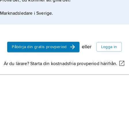
Prova det, du kommer att gilla det!
Marknadsledare i Sverige.
eller
Påbörja din gratis provperiod
Logga in
Är du lärare? Starta din kostnadsfria provperiod härifrån.