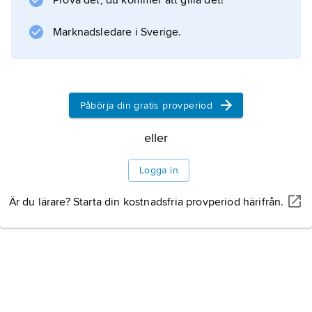
Prova det, du kommer att gilla det!
brunsten med kol. Han kallade den
magnesium
Marknadsledare i Sverige.
, men
Påbörja din gratis provperiod
Information om artikeln
eller
Logga in
Är du lärare? Starta din kostnadsfria provperiod härifrån.