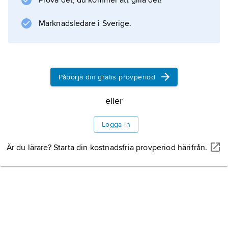
Prova det, du kommer att gilla det!
oskyldig person görs till måltavla för andras
missnöje.
Marknadsledare i Sverige.
Information om artikeln
Påbörja din gratis provperiod
eller
Logga in
Är du lärare? Starta din kostnadsfria provperiod härifrån.