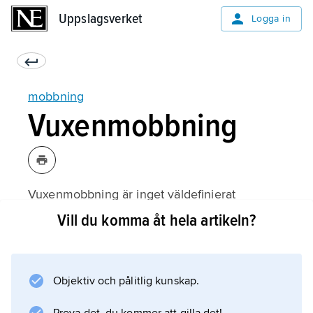
Uppslagsverket
Uppslagsverket
Logga in
mobbning
Vuxenmobbning
Vuxenmobbning är inget väldefinierat
begrepp i arbetslivet. Kränkande
Vill du komma åt hela artikeln?
särbehandling, mobbning, psykiskt våld,
trakasserier, utfrysning, utstötning används
som alternativa begrepp. Syndabock används
Objektiv och pålitlig kunskap.
mer sällan. Fenomenet kan ses som en
försvarsmekanism i en grupp där en formellt