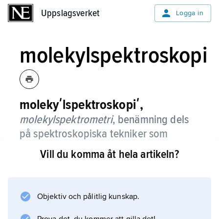
Uppslagsverket
Uppslagsverket
Logga in
molekylspektroskopi
molekyʹlspektroskopiʹ,
molekylspektrometri
,
benämning dels
på spektroskopiska tekniker som
bygger på att elektromagnetisk
Vill du komma åt hela artikeln?
strålning absorberas av eller emitteras
från molekyler, dels på teoretisk
behandling av relationer mellan dessa
Objektiv och pålitlig kunskap.
fenomen och molekylstrukturer,
speciellt med kvantmekaniska metoder.