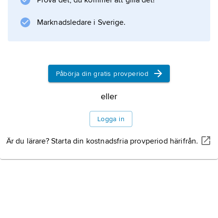
Prova det, du kommer att gilla det!
Litteraturanvisning
Marknadsledare i Sverige.
Information om artikeln
Påbörja din gratis provperiod
eller
Logga in
Är du lärare? Starta din kostnadsfria provperiod härifrån.