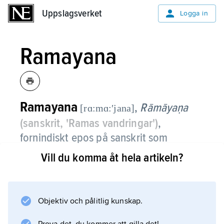
Uppslagsverket
Uppslagsverket
Logga in
Ramayana
Ramayana
,
Rāmāyaṇa
[rɑ:mɑ:ʹjana]
(sanskrit, 'Ramas vandringar')
,
fornindiskt epos på sanskrit som
traditionen tillskriver Valmiki.
Vill du komma åt hela artikeln?
Verket består av sju delar med interpolationer
i den första och den sjunde. Ramayana
traderades muntligt och upptecknades
Objektiv och pålitlig kunskap.
slutligen cirka 200–300 e.Kr.