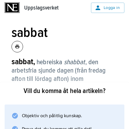
Uppslagsverket
Uppslagsverket
Logga in
sabbat
sabbat,
hebreiska
shabbat
,
den
arbetsfria sjunde dagen (från fredag
afton till lördag afton) inom
judendomen.
Vill du komma åt hela artikeln?
Den religionshistoriska bakgrunden är oklar.
Den bibliska motiveringen är dels erinran om
Skaparens vila i begynnelsen (Första
Objektiv och pålitlig kunskap.
Moseboken 2:2–3, Andra Moseboken 20:11),