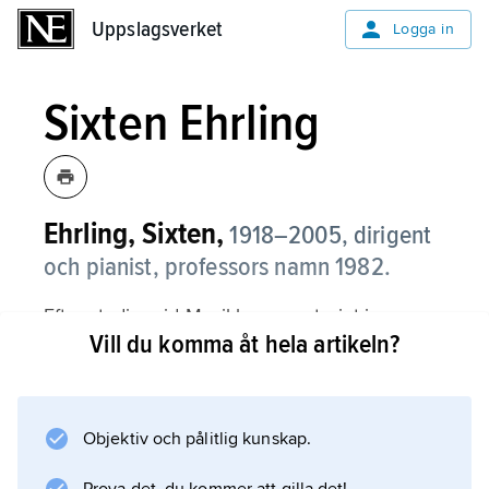
Uppslagsverket
Uppslagsverket
Logga in
Sixten Ehrling
Ehrling, Sixten,
1918–2005, dirigent
och pianist, professors namn 1982.
Efter studier vid Musikkonservatoriet i
Vill du komma åt hela artikeln?
Stockholm för bl.a. Tor Mann anställdes
Ehrling som repetitör vid Operan 1940 men
fortsatte senare dirigeringsstudierna för Karl
Böhm och Albert Wolff (1884–1970). Vid
Objektiv och pålitlig kunskap.
Operan blev han ordinarie kapellmästare 1944