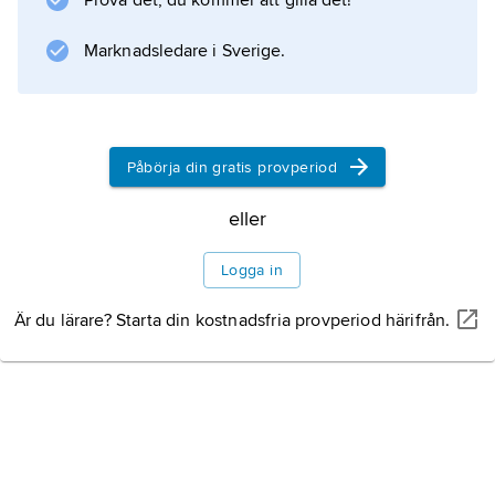
Prova det, du kommer att gilla det!
och var förste kapellmästare 1953–60 (förste
hovkapellmästare 1976). Som konsertpianist
Marknadsledare i Sverige.
var Ehrling verksam främst under
Litteraturanvisning
Påbörja din gratis provperiod
eller
Information om artikeln
Logga in
Är du lärare? Starta din kostnadsfria provperiod härifrån.